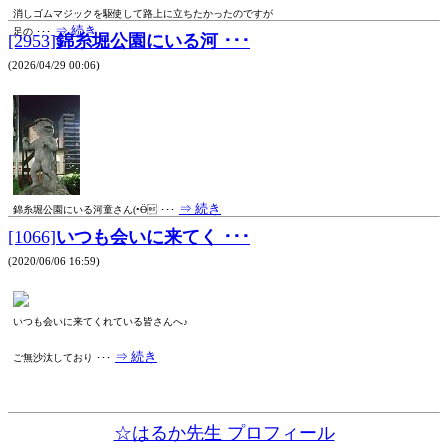
消しゴムマジックを駆使して路上に立ちたかったのですが
⇒ 続き
足の ･･･
[2953]
錦糸堀公園にいる河 ･･･
(2026/04/29 00:06)
⇒ 続き
錦糸堀公園にいる河童さん(•Ӫ ･･･
[1066]
いつも会いに来てく ･･･
(2020/06/06 16:59)
いつも会いに来てくれている皆さんへ♪
⇒ 続き
ご無沙汰しており ･･･
☆はるか先生 プロフィール