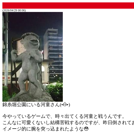
(2026/04/29 00:06)
錦糸堀公園にいる河童さん(•Ӫ•)
今やっているゲームで、時々出てくる河童と戦うんです。
こんなに可愛くないし結構苦戦するのですが、昨日倒されて
イメージ的に腕を突っ込まれたような😳