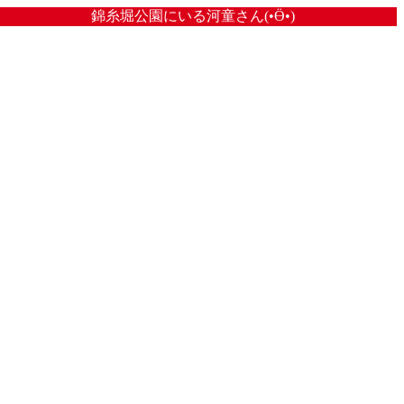
錦糸堀公園にいる河童さん(•Ӫ•)