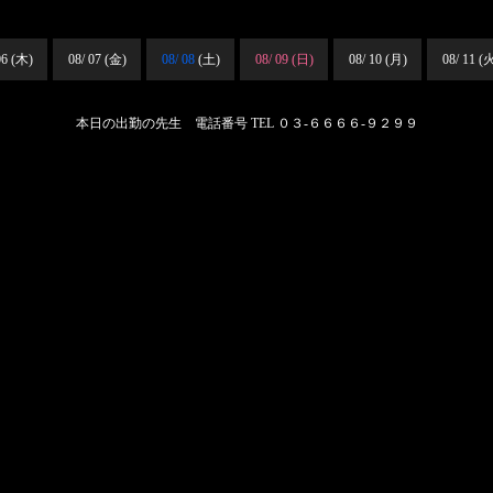
06 (木)
08/ 07 (金)
08/ 08
(土)
08/ 09
(日)
08/ 10 (月)
08/ 11 (
本日の出勤の先生 電話番号
TEL ０３-６６６６-９２９９