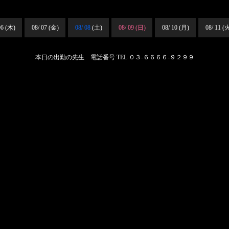
06 (木)
08/ 07 (金)
08/ 08
(土)
08/ 09
(日)
08/ 10 (月)
08/ 11 (
本日の出勤の先生 電話番号
TEL ０３-６６６６-９２９９