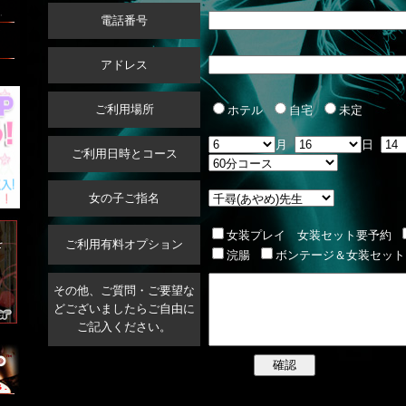
電話番号
アドレス
ご利用場所
ホテル
自宅
未定
月
日
ご利用日時とコース
女の子ご指名
女装プレイ 女装セット要予約
を
ご利用有料オプション
浣腸
ボンテージ＆女装セット
その他、ご質問・ご要望な
どございましたらご自由に
ご記入ください。