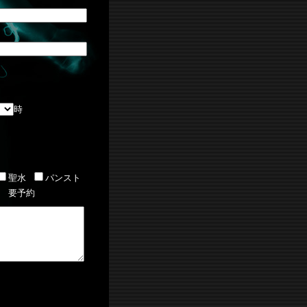
時
聖水
パンスト
 要予約