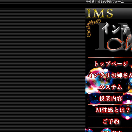
Ｍ性感ＩＭＳの予約フォーム
トップページ
女性紹介
料金システム
授業内容
M性感とは？
ご予約
求人案内