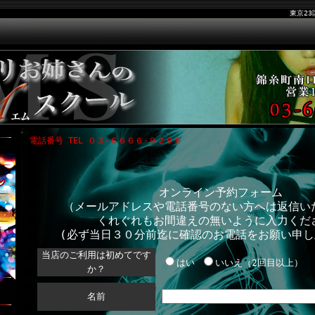
東京23区迅速
電話番号
TEL ０３-６６６６-９２９９
オンライン予約フォーム
（メールアドレスや電話番号のない方へは返信い
くれぐれもお間違えの無いように入力くだ
(必ず当日３０分前迄に確認のお電話をお願い申
当店のご利用は初めてです
はい
いいえ（2回目以上）
か？
名前