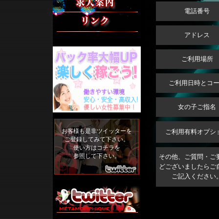
電話番号
リンク集
アドレス
ご利用場所
ご利用日時とコ
女の子ご指名
お客様も是非ツイッターを
ご利用有料オプシ
ご登録してみて下さい。
使い方は
コチラ
を
参照して下さい。
その他、ご質問・ご
どございましたらご
ご記入ください