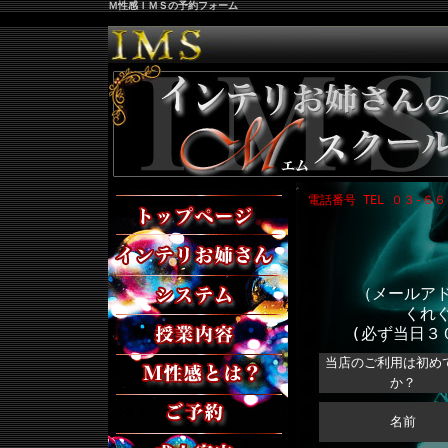
Ｍ性感ＩＭＳの予約フォーム
トップページ
電話番号
TEL ０３-６
女性紹介
料金システム
（メールア
くれ
授業内容
(必ず当日３
M性感とは？
当店のご利用は初め
か？
ご予約
名前
求人案内