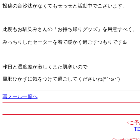
投稿の音沙汰がなくてもせっせと活動中でございます。
此度もお馴染みさんの「お持ち帰りグッズ」を用意すべく、
みっちりしたセーターを着て暖かく過ごすつもりです♨️
昨日と温度差が激しくまた肌寒いので
風邪ひかずに気をつけて過ごしてくださいね(*`･ω･´)
写メール一覧へ
<ご予
TE
Copyright(C)2