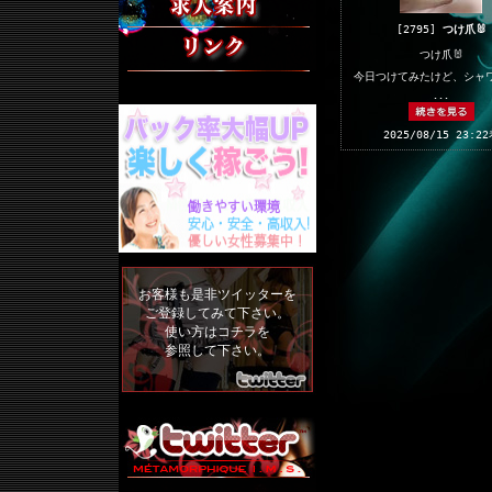
[2795]
つけ爪🐰
リンク集
つけ爪🐰
今日つけてみたけど、シャ
･･･
2025/08/15 23:2
お客様も是非ツイッターを
ご登録してみて下さい。
使い方は
コチラ
を
参照して下さい。