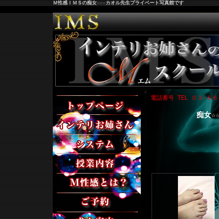
Ｍ性感ＩＭＳの痴女☆☆☆カオル先生プライベート写真館です
トップページ
電話番号
TEL ０３-６
痴女☆
女性紹介
料金システム
授業内容
M性感とは？
ご予約
求人案内